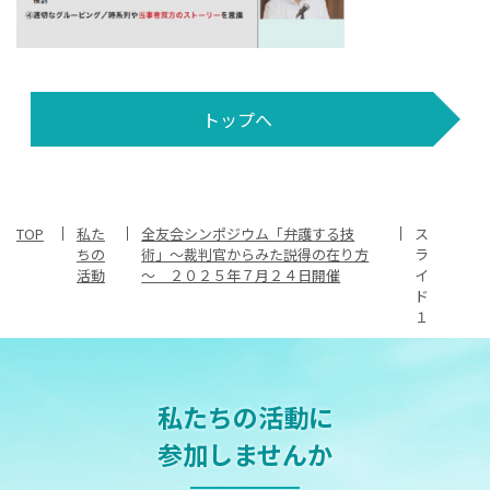
トップへ
TOP
私た
全友会シンポジウム「弁護する技
ス
ちの
術」～裁判官からみた説得の在り方
ラ
活動
～ ２０２５年７月２４日開催
イ
ド
１
私たちの活動に
参加しませんか