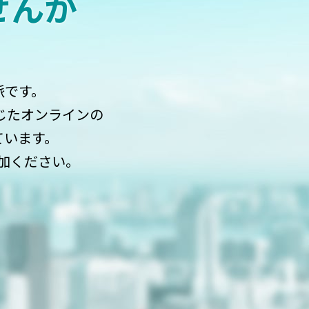
せんか
派です。
通じたオンラインの
ています。
加ください。