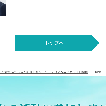
トップへ
」～裁判官からみた説得の在り方～ ２０２５年７月２４日開催
画像1